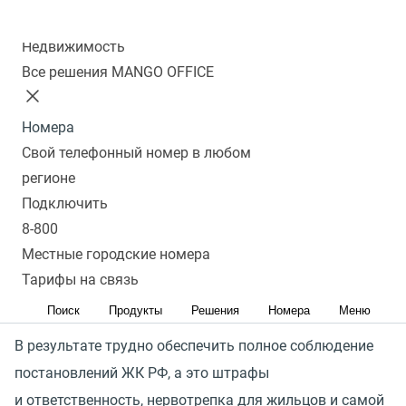
Колл-центр
Недвижимость
Управляющим компаниям и организациям ЖКХ
Все решения MANGO OFFICE
непросто предоставлять высокое качество сервиса
коммунальных услуг.
Номера
Свой телефонный номер в любом
Зачастую один сотрудник отвечает за все
регионе
направления, входящий и исходящий обзвон, и если
Подключить
он не справляется с потоком обращений,
8-800
то появляется много пропущенных звонков и в то же
Местные городские номера
время нет возможности перезвонить
Тарифы на связь
и проконтролировать его работу.
Поиск
Продукты
Решения
Номера
Меню
В результате трудно обеспечить полное соблюдение
постановлений ЖК РФ, а это штрафы
и ответственность, нервотрепка для жильцов и самой