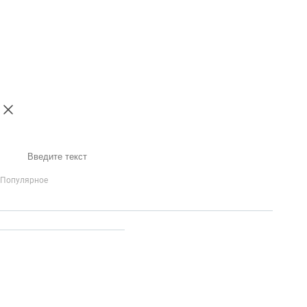
Поиск
Популярное
IP-Телефония
Голосовое приветствие и меню
Распределение
вызовов
Бизнес-аналитика