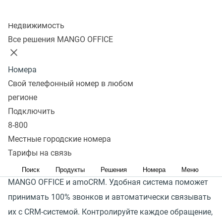
Подключить
Колл-центр
Недвижимость
Все решения MANGO OFFICE
Любой бизнес сталкивается с неэффективной работой
менеджеров, они пропускают входящие звонки,
Номера
не успевают оперативно перезванивать, не заносят
Свой телефонный номер в любом
информацию о клиенте и его обращении CRM-систему,
регионе
в итоге клиент уходит к конкуренту. А ваш бизнес
Подключить
теряет прибыль.
8-800
Местные городские номера
Подключайте готовую интеграцию — специально
Тарифы на связь
разработанное решение для объединения телефонии
Поиск
Продукты
Решения
Номера
Меню
MANGO OFFICE и amoCRM. Удобная система поможет
принимать 100% звонков и автоматически связывать
их с CRM-системой. Контролируйте каждое обращение,